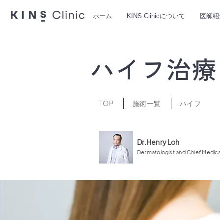
ホーム
KINS Clinicについて
医師紹
ハイフ治療
TOP
​施術一覧
​ハイフ
Dr.Henry Loh
Dermatologist and Chief Medica