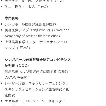
医学学士（BMed）／医学博士（MD）
学士（医学）（BSc (Med)）
専門資格
シンガポール医療評議会 登録医師
美容医療ディプロマ(Level 2)（American
Academy of Aesthetic Medicine）
上級美容科学インターナショナルフェロー
シップ（IFAAS）
シンガポール医療評議会認定コンピテンス
証明書（COC）
疾患治療および美容施術に関する 10種類
のCOCを保有：
レーザー治療：スキンリサーフェシング／
スキンリジュビネーション／血管病変／色
素病変
エネルギーデバイス：IPL／スキンタイト